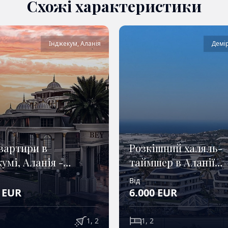
Схожі характеристики
Інджекум
,
Аланія
Демі
вартири в
Розкішний халяль-
умі, Аланія -
таймшер в Аланії
не інвестування
Демірташ – Beyzade 
Від
EUR
6.000
EUR
1, 2
1, 2