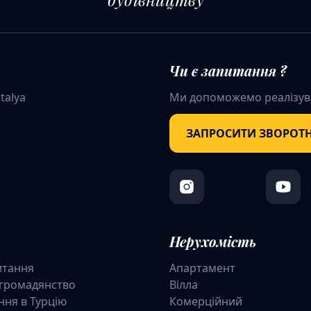
Чи є запитання ?
talya
Ми допоможемо реалізув
ЗАПРОСИТИ ЗВОРОТН
Нерухомість
итання
Апартамент
 громадянство
Вілла
ння в Турцію
Комерційний