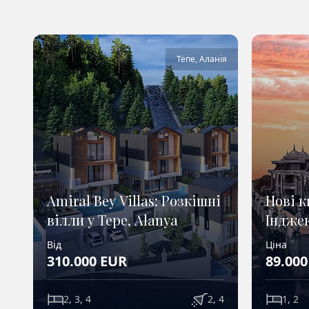
Тепе
,
Аланія
Amiral Bey Villas: Розкішні
Нові к
вілли у Tepe, Alanya
Інджек
Ідеаль
Від
Ціна
310.000
EUR
89.000
2, 3, 4
2, 4
1, 2