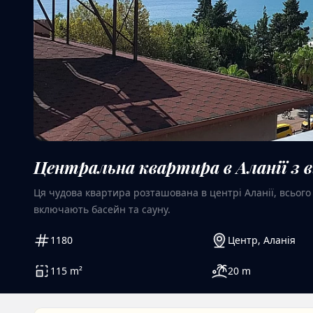
Центральна квартира в Аланії з 
Ця чудова квартира розташована в центрі Аланії, всього з
включають басейн та сауну.
1180
Центр
,
Аланія
115
m²
20
m