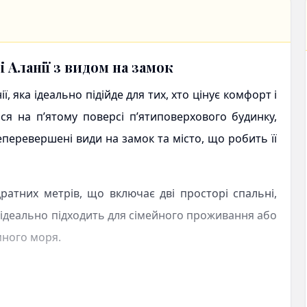
 Аланії з видом на замок
ії
, яка ідеально підійде для тих, хто цінує комфорт і
я на п’ятому поверсі п’ятиповерхового будинку,
еперевершені види на замок та місто, що робить її
атних метрів, що включає дві просторі спальні,
ір ідеально підходить для сімейного проживання або
много моря.
тями для комфортного життя. В будинку є ліфт, а