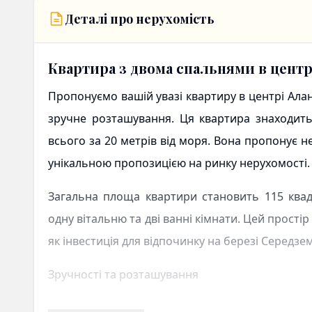
Деталі про нерухомість
Квартира з двома спальнями в центрі
Пропонуємо вашій увазі
квартиру в центрі Алан
зручне розташування. Ця квартира знаходитьс
всього за 20 метрів від моря. Вона пропонує н
унікальною пропозицією на ринку нерухомості.
Загальна площа квартири становить 115 квадр
одну вітальню та дві ванні кімнати. Цей прост
як інвестиція для відпочинку на березі Середзе
Зручності та розташування
Квартира обладнана всіма необхідними зручнос