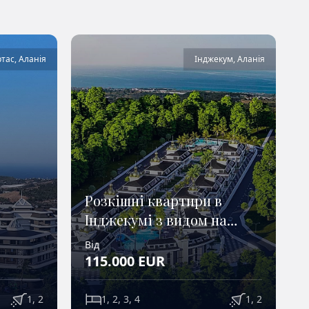
ртас
,
Аланія
Інджекум
,
Аланія
Розкішні квартири в
Інджекумі з видом на
Resort
море
Від
В
115.000
EUR
1, 2
1, 2, 3, 4
1, 2