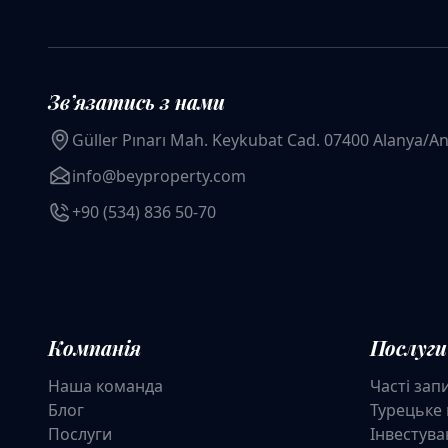
Звʼязатись з нами
Güller Pınarı Mah. Keykubat Cad. 07400 Alanya/An
info@beyproperty.com
+90 (534) 836 50-70
Компанія
Послуги
Наша команда
Часті зап
Блог
Турецьке
Послуги
Інвестува