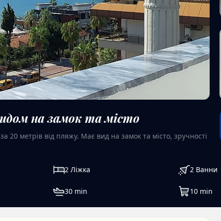
видом на замок та місто
а 20 метрів від пляжу. Має вид на замок та місто, зручності
2
Ліжка
2
Ванни
30
min
10
min