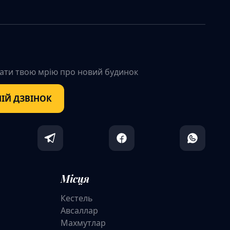
ати твою мрію про новий будинок
ІЙ ДЗВІНОК
Місця
Кестель
Авсаллар
Махмутлар