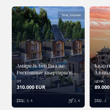
Тепе
,
Алания
Амирель Бей Виллы:
Кварт
Роскошные квартиры в
Аланья
Alanya Tepe
горы
ОТ
ЦЕНА
310.000
EUR
89.000
2, 3, 4
2, 4
1, 2