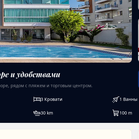
оре и удобствами
море, рядом с пляжем и торговым центром.
3
Кровати
1
Ванны
30
km
100
m