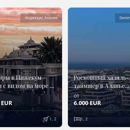
Инджекум
,
Алания
Demir
иры в Инжекум
Роскошный халяль-
 с видом на море и
таймшер в Аланье
Демирташ – Beyzad
ОТ
Resort
EUR
6.000
EUR
1, 2
1, 2