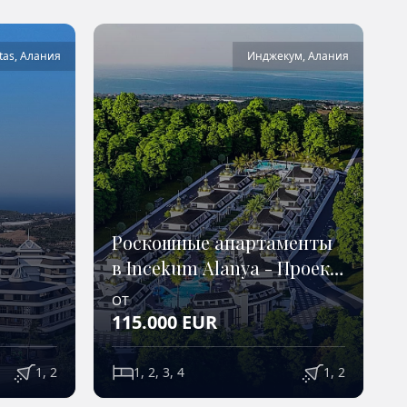
tas
,
Алания
Инджекум
,
Алания
Роскошные апартаменты
в Incekum Alanya - Проект
e
Bey Class
ОТ
115.000
EUR
1, 2
1, 2, 3, 4
1, 2