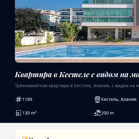
Квартира в Кестеле с видом на м
Трехкомнатная квартира в Кестеле, Алания, с видом на 
1189
Кестель
,
Алания
130
m²
200
m