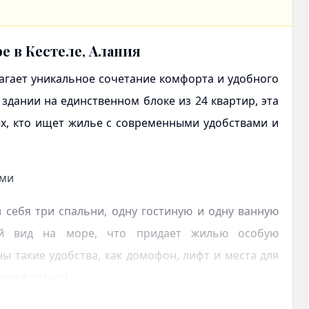
е в Кестеле, Алания
гает уникальное сочетание комфорта и удобного
дании на единственном блоке из 24 квартир, эта
х, кто ищет жилье с современными удобствами и
ами
себя три спальни, одну гостиную и одну ванную
ый вид на море, что придает жилью особую
ы такие удобства, как домофон, лифт и места для
 комфортной.